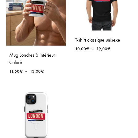
T-shirt classique unisexe
Plage
10,00
€
–
19,00
€
Mug Londres à Intérieur
de
prix :
Coloré
10,00€
Plage
11,50
€
–
13,00
€
à
de
19,00€
prix :
11,50€
à
13,00€