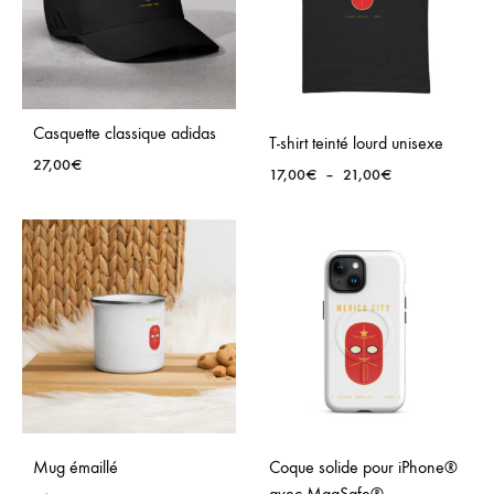
Casquette classique adidas
T-shirt teinté lourd unisexe
27,00
€
Plage
17,00
€
–
21,00
€
de
prix :
17,00€
à
21,00€
Mug émaillé
Coque solide pour iPhone®
avec MagSafe®