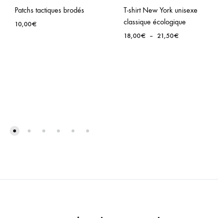
Patchs tactiques brodés
T-shirt New York unisexe
classique écologique
10,00
€
Plage
18,00
€
–
21,50
€
de
prix :
18,00€
à
21,50€