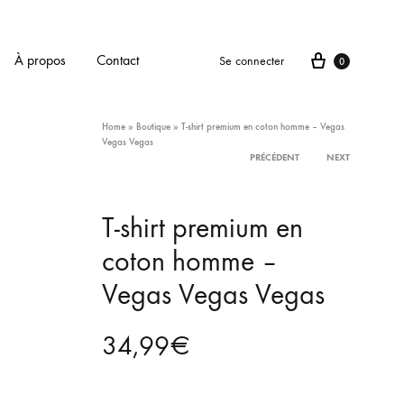
Panier
À propos
Contact
Se connecter
0
Home
»
Boutique
»
T-shirt premium en coton homme – Vegas
Vegas Vegas
PRÉCÉDENT
NEXT
Product
T-shirt premium en
navigation
coton homme –
Vegas Vegas Vegas
34,99
€