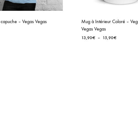
 capuche – Vegas Vegas
Mug à Intérieur Coloré – Veg
Vegas Vegas
Plage
13,90
€
–
15,90
€
de
prix :
13,90€
à
15,90€