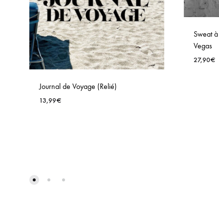
Sweat à
Vegas
27,90
€
Journal de Voyage (Relié)
13,99
€