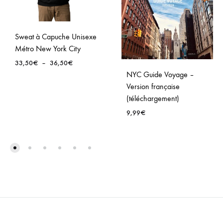
Sweat à Capuche Unisexe
Métro New York City
Plage
33,50
€
–
36,50
€
de
NYC Guide Voyage –
prix :
Version française
33,50€
(téléchargement)
à
9,99
€
36,50€