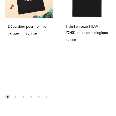
Débardeur pour homme
T-shirt unisexe NEW
YORK en coton biologique
Plage
18,00
€
–
19,50
€
de
19,00
€
prix :
18,00€
à
19,50€