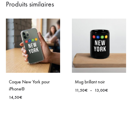
Produits similaires
Coque New York pour
Mug brillant noir
iPhone®
Plage
11,50
€
–
13,00
€
de
14,50
€
prix :
11,50€
à
13,00€