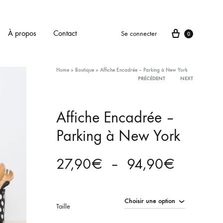
Panier
À propos
Contact
Se connecter
0
Home
»
Boutique
»
Affiche Encadrée – Parking à New York
PRÉCÉDENT
NEXT
Product
Affiche Encadrée –
navigation
Parking à New York
Plage
27,90
€
–
94,90
€
de
prix :
Taille