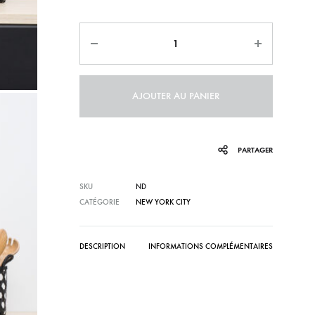
27,90€
Quantité
à
94,90€
AJOUTER AU PANIER
PARTAGER
SKU
ND
CATÉGORIE
NEW YORK CITY
DESCRIPTION
INFORMATIONS COMPLÉMENTAIRES