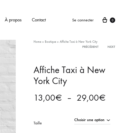
Panier
À propos
Contact
Se connecter
0
Home
»
Boutique
»
Affiche Taxi à New York City
PRÉCÉDENT
NEXT
Product
Affiche Taxi à New
navigation
York City
Plage
13,00
€
–
29,00
€
de
prix :
Taille