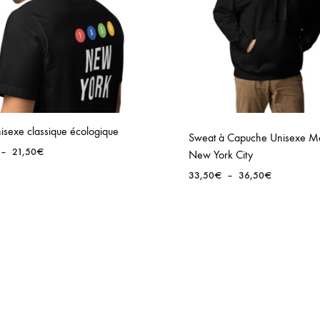
unisexe classique écologique
Sweat à Capuche Unisexe M
Plage
–
21,50
€
New York City
de
Plage
33,50
€
–
36,50
€
prix :
de
18,00€
prix :
à
33,50€
21,50€
à
36,50€