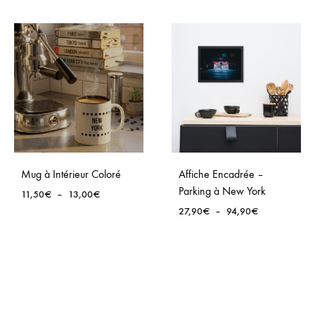
Mug à Intérieur Coloré
Affiche Encadrée –
Parking à New York
Plage
11,50
€
–
13,00
€
de
Plage
27,90
€
–
94,90
€
prix :
de
11,50€
prix :
à
27,90€
13,00€
à
94,90€