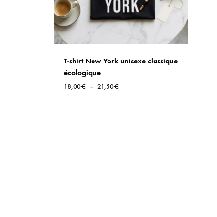
T-shirt New York unisexe classique
écologique
Plage
18,00
€
–
21,50
€
de
prix :
18,00€
à
21,50€