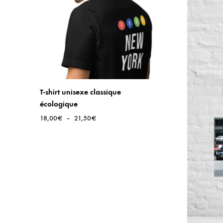
T-shirt unisexe classique
écologique
Plage
18,00
€
–
21,50
€
de
prix :
18,00€
à
21,50€