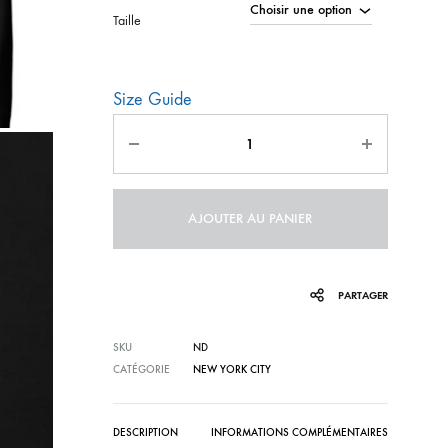
prix :
Taille
33,50
Size Guide
à
Quantité
36,50
AJOUTER AU PANIER
PARTAGER
SKU
ND
CATÉGORIE
NEW YORK CITY
DESCRIPTION
INFORMATIONS COMPLÉMENTAIRES