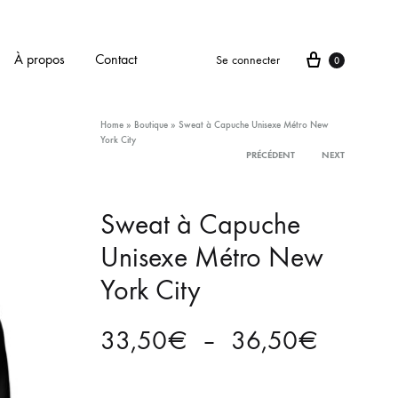
Panier
À propos
Contact
Se connecter
0
Home
»
Boutique
»
Sweat à Capuche Unisexe Métro New
York City
PRÉCÉDENT
NEXT
Product
Sweat à Capuche
navigation
Unisexe Métro New
York City
Plage
33,50
€
–
36,50
€
de